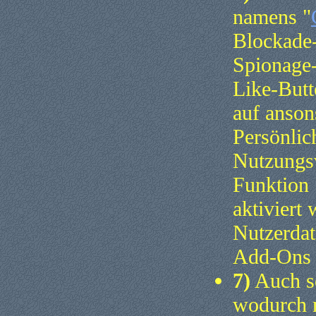
namens "
Blockade-
Spionage
Like-Butt
auf anson
Persönlic
Nutzungsv
Funktion 
aktiviert
Nutzerdat
Add-Ons 
7)
Auch se
wodurch m