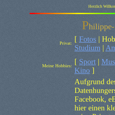
Herzlich Willk
P
hilippe-
[
Fotos
| Hob
Privat:
Studium
|
Am
[
Sport
|
Mus
Meine Hobbies:
Kino
]
Aufgrund des
Datenhungers
Facebook, e
hier einen k