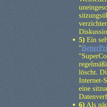
uneingesc
sitzungsü
verzichte
Diskussio
5)
Ein seh
"
BetterPr
"SuperCo
regelmäß
löscht. D
Internet-S
eine sitz
Datenver
6)
Als näc