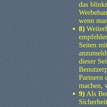
das blin
Werbeban
wenn man 
8)
Weiterh
empfehlen
Seiten m
anzumelde
dieser Se
Benutzerp
Partnern 
machen, w
9)
Als Bet
Sicherhe