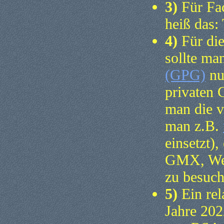
3)
Für Fac
heiß das:
4)
Für di
sollte ma
(GPG)
nu
privaten 
man die v
man z.B.
einsetzt),
GMX, Web
zu besuch
5)
Ein rel
Jahre 202