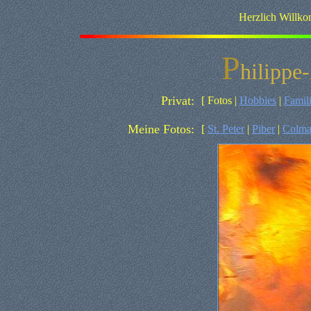
Herzlich Willk
P
hilippe-
Privat:
[ Fotos |
Hobbies
|
Famil
Meine Fotos:
[
St. Peter
|
Piber
|
Colma