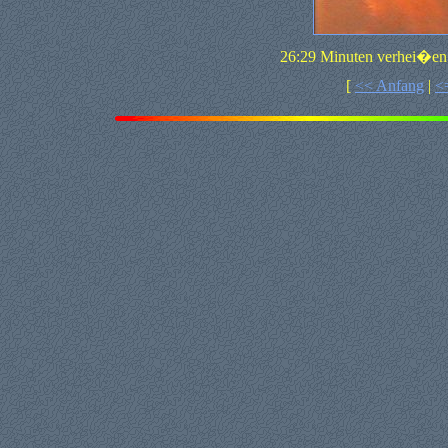
26:29 Minuten verhei�en 
[
<< Anfang
|
<